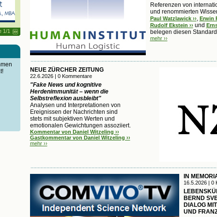
Referenzen von internati
und renommierten Wissen
,
Paul Watzlawick ››
Erwin R
und
Rudolf Ekstein ››
Erns
e 1/1
belegen diesen Standard
mehr ››
immen
NEUE ZÜRCHER ZEITUNG
t!
22.6.2026 | 0 Kommentare
"Fake News und kognitive
Herdenimmunität – wenn die
Selbstreflexion ausbleibt"
Analysen und Interpretationen von
Ereignissen der Nachrichten sind
stets mit subjektiven Werten und
emotionalen Gewichtungen assoziiert.
Kommentar von Daniel Witzeling ››
Gastkommentar von Daniel Witzeling ››
mehr ››
IN MEMORI
16.5.2026 | 0
LEBENSKÜ
BERND SVE
DIALOG MIT
UND FRANZ