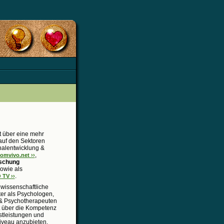
t über eine mehr
 auf den Sektoren
alentwicklung &
,
mvivo.net ››
rschung
owie als
.
TV ››
wissenschaftliche
iter als Psychologen,
& Psychotherapeuten
t über die Kompetenz
tleistungen und
iveau anzubieten.