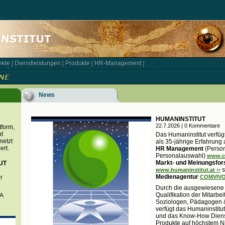
ekte
|
Dienstleistungen
|
Produkte
|
HR-Management
|
kte | Dienstleistungen | Produkte | HR-Management |
rationspartner
rationspartner
News
HUMANINSTITUT
22.7.2026 | 0 Kommentare
tform,
t
Das Humaninstitut verfüg
netzt
als 35-jährige Erfahrung
ert.
HR Management
(Person
Personalauswahl)
www.co
Markt- und Meinungsfo
UT
s
www.humaninstitut.at ››
Medienagentur
r
COMVIVO 
Durch die ausgewiesene 
Qualifikation der Mitarbe
BA
Soziologen, Pädagogen 
verfügt das Humaninstitu
und das Know-How Diens
Produkte auf höchstem N