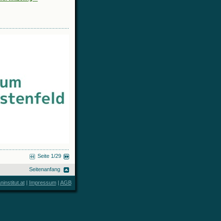
Seite 1/29
Seitenanfang
nstitut.at
|
Impressum
|
AGB