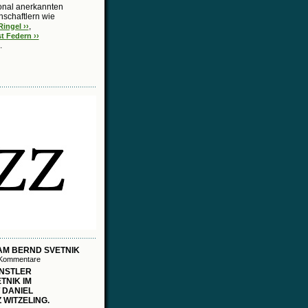
onal anerkannten
schaftlern wie
,
ingel ››
t Federn ››
.
AM BERND SVETNIK
 Kommentare
NSTLER
TNIK IM
 DANIEL
 WITZELING.