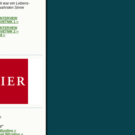
k war ein Lebens-
wahrsten Sinne
INTERVIEW
VETNIK 1 ››
INTERVIEW
VETNIK 2 ››
 ››
e
t"
tzeling ››
l Witzeling ››