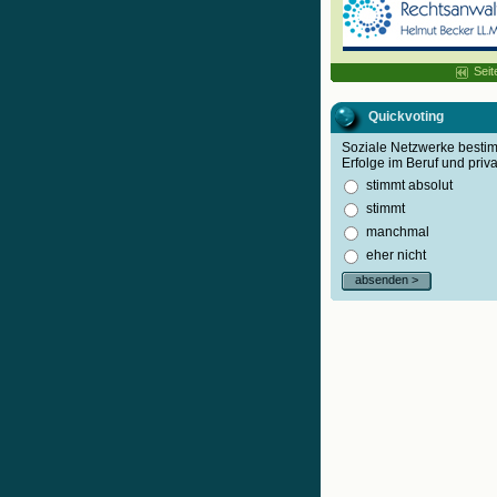
Seit
Quickvoting
Soziale Netzwerke best
Erfolge im Beruf und priva
stimmt absolut
stimmt
manchmal
eher nicht
absenden >