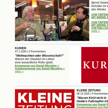
Bernd Svetni
Künstler im 
des Wortes.
ZUM TIEFEN
MIT BERND S
ZUM TIEFEN
MIT BERND S
SVETNIK.COM
mehr ››
KURIER
07.1.2026 | 0 Kommentare
"Weihnachten oder Wissenschaft?"
Warum der Glauben im Leben
eine wesentliche Rolle spielt.
Kommentar von Daniel Witzeling ››
Gastkommentar von Daniel Witzeling ››
mehr ››
KLEINE ZEITUNG
08.12.2025 | 0 Kommentar
"Warum Kickl nicht in
Haiders Fußstapfen trit
Kommentar von Daniel Wi
Gastkommentar von Danie