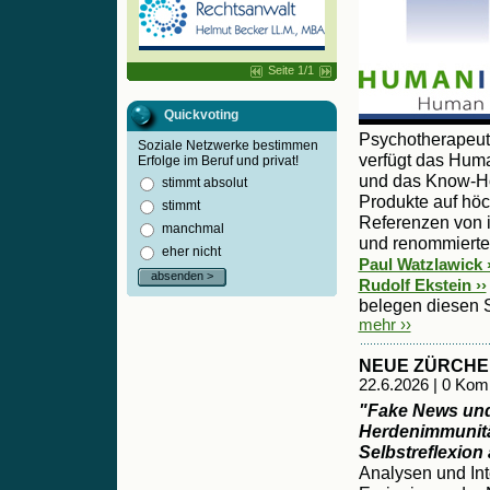
Seite 1/1
Quickvoting
Psychotherapeu
Soziale Netzwerke bestimmen
verfügt das Huma
Erfolge im Beruf und privat!
und das Know-Ho
stimmt absolut
Produkte auf hö
stimmt
Referenzen von i
manchmal
und renommierte
eher nicht
Paul Watzlawick ›
absenden >
Rudolf Ekstein ››
belegen diesen 
mehr ››
NEUE ZÜRCHE
22.6.2026 | 0 Ko
"Fake News und
Herdenimmunitä
Selbstreflexion
Analysen und Int