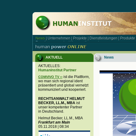
News
|
Unternehmen
|
Projekte
|
Dienstleistungen
|
Produkte
News | Unternehmen | Projekte | Dienstleistungen | Produkt
Forschungsagentur
|
Kooperationspartner
Forschungsagentur | Kooperationspartner
AKTUELL
News
AKTUELLES:
Humaninstitut Partner
ist die Plattform,
COMVIVO TV ››
wo man sich regional ident
präsentiert und global vernetzt
kommuniziert und kooperiert.
RECHTSANWALT HELMUT
BECKER, LL.M., MBA
ist
unser kompetenter Partner
in Deutschland.
Helmut Becker, LL.M., MBA
Frankfurt am Main
05.11.2018 | 08:34