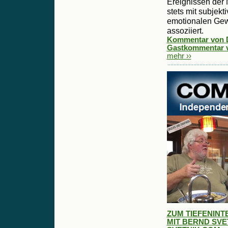
Ereignissen der 
stets mit subjek
emotionalen Ge
assoziiert.
Kommentar von Da
Gastkommentar vo
mehr ››
ZUM TIEFENINT
MIT BERND SVET