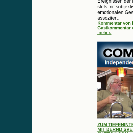
Ereignissen der 
stets mit subjek
emotionalen Ge
assoziiert.
Kommentar von Da
Gastkommentar vo
mehr ››
ZUM TIEFENINT
MIT BERND SVET