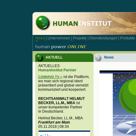
News
|
Unternehmen
|
Projekte
|
Dienstleistungen
|
Produkte
News | Unternehmen | Projekte | Dienstleistungen | Produkt
Forschungsagentur
|
Kooperationspartner
Forschungsagentur | Kooperationspartner
AKTUELL
News
AKTUELLES:
Humaninstitut Partner
ist die Plattform,
COMVIVO TV ››
wo man sich regional ident
präsentiert und global vernetzt
kommuniziert und kooperiert.
RECHTSANWALT HELMUT
BECKER, LL.M., MBA
ist
unser kompetenter Partner
in Deutschland.
Helmut Becker, LL.M., MBA
Frankfurt am Main
05.11.2018 | 08:34