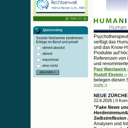
Seite 1/1
Quickvoting
Psychotherapeu
Soziale Netzwerke bestimmen
verfügt das Huma
Erfolge im Beruf und privat!
und das Know-Ho
stimmt absolut
Produkte auf hö
stimmt
Referenzen von i
manchmal
und renommierte
eher nicht
Paul Watzlawick ›
absenden >
Rudolf Ekstein ››
belegen diesen 
mehr ››
NEUE ZÜRCHE
22.6.2026 | 0 Ko
"Fake News und
Herdenimmunitä
Selbstreflexion
Analysen und Int