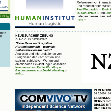
Referenzen von internati
und renommierten Wissen
,
Paul Watzlawick ››
Erwin R
und
Rudolf Ekstein ››
Erns
e 1/1
belegen diesen Standard
mehr ››
immen
NEUE ZÜRCHER ZEITUNG
t!
22.6.2026 | 0 Kommentare
"Fake News und kognitive
Herdenimmunität – wenn die
Selbstreflexion ausbleibt"
Analysen und Interpretationen von
Ereignissen der Nachrichten sind
stets mit subjektiven Werten und
emotionalen Gewichtungen assoziiert.
Kommentar von Daniel Witzeling ››
Gastkommentar von Daniel Witzeling ››
mehr ››
IN MEMORI
16.5.2026 | 0
LEBENSKÜ
BERND SVE
DIALOG MIT
UND FRANZ