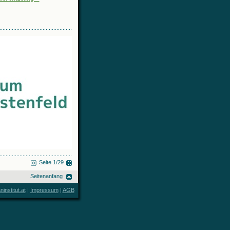
Seite 1/29
Seitenanfang
nstitut.at
|
Impressum
|
AGB