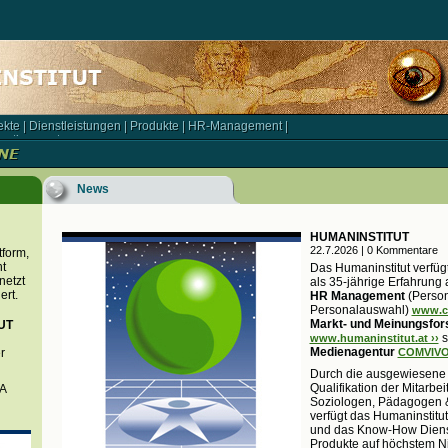
ekte
|
Dienstleistungen
|
Produkte
|
HR-Management
|
kte | Dienstleistungen | Produkte | HR-Management |
rationspartner
rationspartner
News
HUMANINSTITUT
22.7.2026 | 0 Kommentare
tform,
t
Das Humaninstitut verfüg
netzt
als 35-jährige Erfahrung
ert.
HR Management
(Person
Personalauswahl)
www.co
Markt- und Meinungsfo
UT
s
www.humaninstitut.at ››
Medienagentur
r
COMVIVO 
Durch die ausgewiesene 
Qualifikation der Mitarbe
BA
Soziologen, Pädagogen 
verfügt das Humaninstitu
und das Know-How Diens
Produkte auf höchstem N