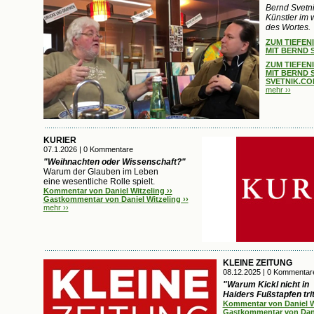
Bernd Svetni
Künstler im 
des Wortes.
ZUM TIEFEN
MIT BERND S
ZUM TIEFEN
MIT BERND S
SVETNIK.COM
mehr ››
KURIER
07.1.2026 | 0 Kommentare
"Weihnachten oder Wissenschaft?"
Warum der Glauben im Leben
eine wesentliche Rolle spielt.
Kommentar von Daniel Witzeling ››
Gastkommentar von Daniel Witzeling ››
mehr ››
KLEINE ZEITUNG
08.12.2025 | 0 Kommentar
"Warum Kickl nicht in
Haiders Fußstapfen trit
Kommentar von Daniel Wi
Gastkommentar von Danie