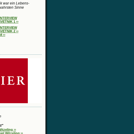
k war ein Lebens-
wahrsten Sinne
INTERVIEW
VETNIK 1 ››
INTERVIEW
VETNIK 2 ››
 ››
e
t"
tzeling ››
l Witzeling ››