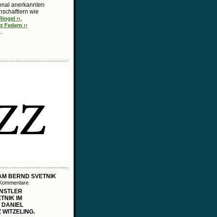
onal anerkannten
schaftlern wie
,
ingel ››
t Federn ››
.
AM BERND SVETNIK
 Kommentare
NSTLER
TNIK IM
 DANIEL
 WITZELING.