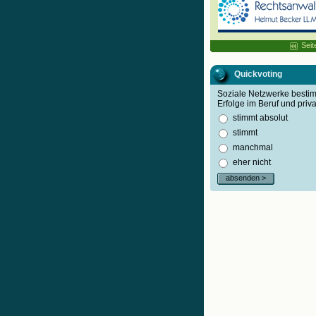
Seit
Quickvoting
Soziale Netzwerke best
Erfolge im Beruf und priva
stimmt absolut
stimmt
manchmal
eher nicht
absenden >