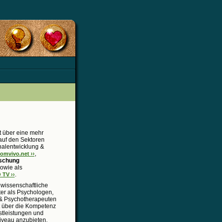
t über eine mehr
 auf den Sektoren
alentwicklung &
,
mvivo.net ››
rschung
owie als
.
TV ››
wissenschaftliche
iter als Psychologen,
& Psychotherapeuten
t über die Kompetenz
tleistungen und
iveau anzubieten.