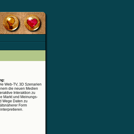
ng:
 wie Web-TV, 3D Szenarien
einem die neuen Medien
eraktive Interaktion zu
 die Markt und Meinungs-
d Wege Daten zu
itätsnäherer Form
interpretieren.