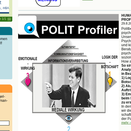
HUMA
e 1/1
PROF
29.8.2
Politb
psych
Unsere
immen
Psych
t!
und k
Berat
psych
sozio
How a
So sin
Analy
in Bez
1) Log
Botsch
2) Ak
Auftri
3) Em
gel-
beim 
man-
zu ers
In den
wir d
schaft
der Pa
mehr ›