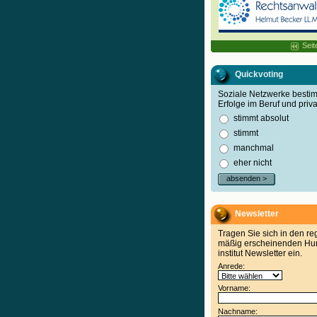
Seit
Quickvoting
Soziale Netzwerke best
Erfolge im Beruf und priva
stimmt absolut
stimmt
manchmal
eher nicht
absenden >
Newsletter
Tragen Sie sich in den re
mäßig erscheinenden Hu
institut Newsletter ein.
Anrede:
Vorname:
Nachname: