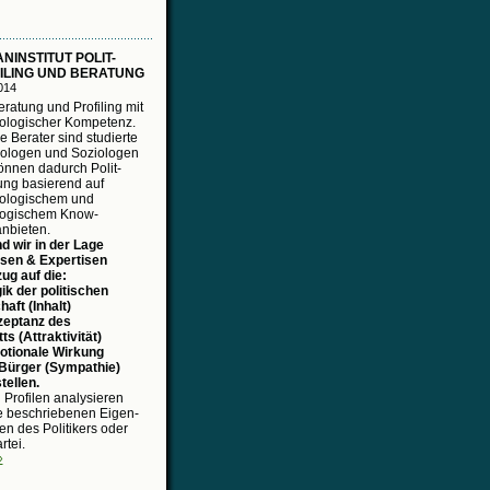
NINSTITUT POLIT-
ILING UND BERATUNG
014
eratung und Profiling mit
ologischer Kompetenz.
 Berater sind studierte
ologen und Soziologen
önnen dadurch Polit-
ung basierend auf
ologischem und
logischem Know-
nbieten.
d wir in der Lage
sen & Expertisen
ug auf die:
ik der politischen
aft (Inhalt)
zeptanz des
tts (Attraktivität)
otionale Wirkung
Bürger (Sympathie)
tellen.
 Profilen analysieren
ie beschriebenen Eigen-
en des Politikers oder
rtei.
›