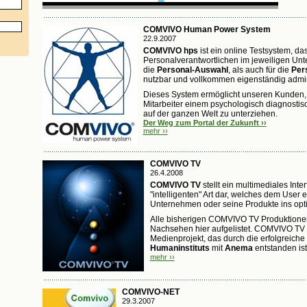
COMVIVO Human Power System
22.9.2007
COMVIVO hps
ist ein online Testsystem, d
Personalverantwortlichen im jeweiligen Un
die
Personal-Auswahl
, als auch für die
Per
nutzbar und vollkommen eigenständig adminis
Dieses System ermöglicht unseren Kunden,
Mitarbeiter einem psychologisch diagnostis
auf der ganzen Welt zu unterziehen.
Der Weg zum Portal der Zukunft ››
mehr ››
COMVIVO TV
26.4.2008
COMVIVO TV
stellt ein multimediales Int
"intelligenten" Art dar, welches dem User er
Unternehmen oder seine Produkte ins optim
Alle bisherigen COMVIVO TV Produktionen
Nachsehen hier aufgelistet. COMVIVO TV 
Medienprojekt, das durch die erfolgreiche
Humaninstituts
mit
Anema
entstanden ist
mehr ››
COMVIVO-NET
29.3.2007