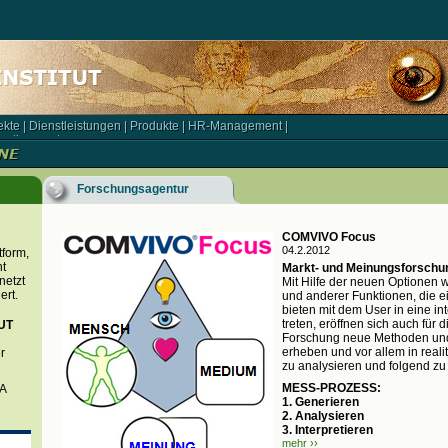
ekte
|
Dienstleistungen
|
Produkte
|
HR-Management
|
kte | Dienstleistungen | Produkte | HR-Management |
rationspartner
rationspartner
Forschungsagentur
COMVIVO Focus
04.2.2012
tform,
t
Markt- und Meinungsforschu
netzt
Mit Hilfe der neuen Optionen
ert.
und anderer Funktionen, die 
bieten mit dem User in eine int
treten, eröffnen sich auch für
UT
Forschung neue Methoden un
erheben und vor allem in real
r
zu analysieren und folgend zu 
MESS-PROZESS:
BA
1. Generieren
2. Analysieren
3. Interpretieren
mehr ››