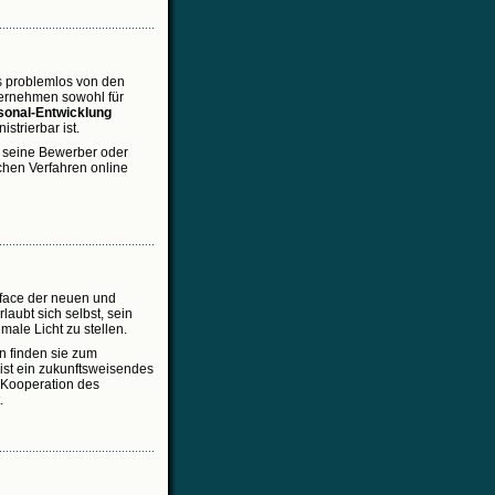
as problemlos von den
ternehmen sowohl für
sonal-Entwicklung
trierbar ist.
 seine Bewerber oder
chen Verfahren online
erface der neuen und
laubt sich selbst, sein
ale Licht zu stellen.
 finden sie zum
ist ein zukunftsweisendes
 Kooperation des
.