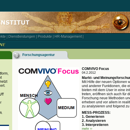
ekte
|
Dienstleistungen
|
Produkte
|
HR-Management
|
kte | Dienstleistungen | Produkte | HR-Management |
rationspartner
rationspartner
Forschungsagentur
COMVIVO Focus
04.2.2012
tform,
t
Markt- und Meinungsforschu
netzt
Mit Hilfe der neuen Optionen
ert.
und anderer Funktionen, die 
bieten mit dem User in eine int
treten, eröffnen sich auch für
UT
Forschung neue Methoden un
erheben und vor allem in real
r
zu analysieren und folgend zu 
MESS-PROZESS:
BA
1. Generieren
2. Analysieren
3. Interpretieren
mehr ››