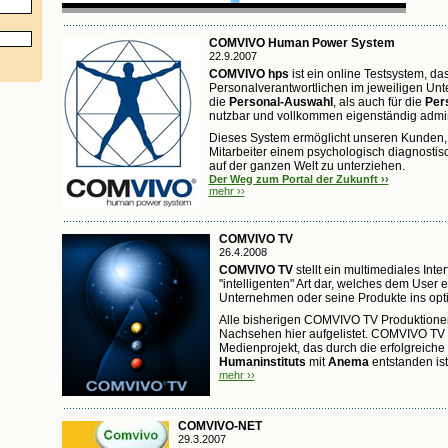
COMVIVO Human Power System
22.9.2007
COMVIVO hps
ist ein online Testsystem, d
Personalverantwortlichen im jeweiligen Un
die
Personal-Auswahl
, als auch für die
Per
nutzbar und vollkommen eigenständig adminis
Dieses System ermöglicht unseren Kunden,
Mitarbeiter einem psychologisch diagnostis
auf der ganzen Welt zu unterziehen.
Der Weg zum Portal der Zukunft ››
mehr ››
COMVIVO TV
26.4.2008
COMVIVO TV
stellt ein multimediales Int
"intelligenten" Art dar, welches dem User er
Unternehmen oder seine Produkte ins optim
Alle bisherigen COMVIVO TV Produktionen
Nachsehen hier aufgelistet. COMVIVO TV 
Medienprojekt, das durch die erfolgreiche
Humaninstituts
mit
Anema
entstanden ist
mehr ››
COMVIVO-NET
29.3.2007