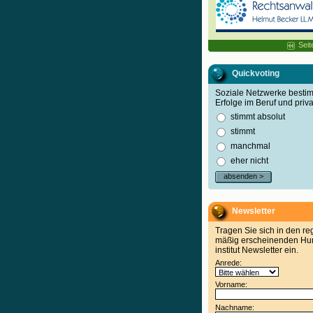
Seit
Quickvoting
Soziale Netzwerke best
Erfolge im Beruf und priva
stimmt absolut
stimmt
manchmal
eher nicht
absenden >
Newsletter
Tragen Sie sich in den re
mäßig erscheinenden Hu
institut Newsletter ein.
Anrede:
Vorname:
Nachname: