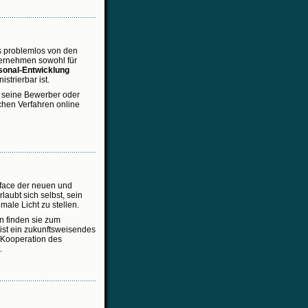
as problemlos von den
ternehmen sowohl für
sonal-Entwicklung
trierbar ist.
 seine Bewerber oder
chen Verfahren online
erface der neuen und
laubt sich selbst, sein
ale Licht zu stellen.
 finden sie zum
ist ein zukunftsweisendes
 Kooperation des
.