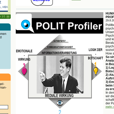
HUMA
e 1/1
PROF
29.8.2
Politb
psych
Unsere
immen
Psych
t!
und k
Berat
psych
sozio
How a
So sin
Analy
in Bez
1) Log
Botsch
2) Ak
Auftri
3) Em
gel-
beim 
man-
zu ers
In den
wir d
schaft
der Pa
mehr ›