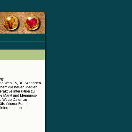
ng:
 wie Web-TV, 3D Szenarien
einem die neuen Medien
eraktive Interaktion zu
 die Markt und Meinungs-
d Wege Daten zu
itätsnäherer Form
interpretieren.