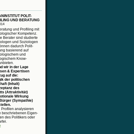
NINSTITUT POLIT-
ILING UND BERATUNG
014
eratung und Profiling mit
ologischer Kompetenz.
 Berater sind studierte
ologen und Soziologen
önnen dadurch Polit-
ung basierend auf
ologischem und
logischem Know-
nbieten.
d wir in der Lage
sen & Expertisen
ug auf die:
ik der politischen
aft (Inhalt)
zeptanz des
tts (Attraktivität)
otionale Wirkung
Bürger (Sympathie)
tellen.
 Profilen analysieren
ie beschriebenen Eigen-
en des Politikers oder
rtei.
›