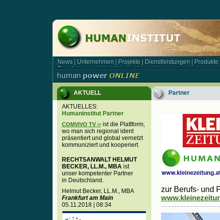
News
|
Unternehmen
|
Projekte
|
Dienstleistungen
|
Produkte
News | Unternehmen | Projekte | Dienstleistungen | Produkt
Forschungsagentur
|
Kooperationspartner
Forschungsagentur | Kooperationspartner
AKTUELL
Partner
AKTUELLES:
Humaninstitut Partner
ist die Plattform,
COMVIVO TV ››
wo man sich regional ident
präsentiert und global vernetzt
kommuniziert und kooperiert.
RECHTSANWALT HELMUT
BECKER, LL.M., MBA
ist
unser kompetenter Partner
in Deutschland.
zur Berufs- und 
Helmut Becker, LL.M., MBA
www.kleinezeitung
Frankfurt am Main
05.11.2018 | 08:34