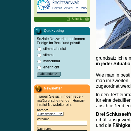
Seite 1/1
Quickvoting
Soziale Netzwerke bestimmen
Erfolge im Beruf und privat!
stimmt absolut
stimmt
grundsätzlich ei
manchmal
in jeder Situat
eher nicht
absenden >
Wie man in best
man im zweiten T
zugeordnet werd
Newsletter
In den Test einm
Tragen Sie sich in den regel-
für eine detailli
mäßig erscheinenden Human-
institut Newsletter ein.
anschließend ent
Anrede:
Drei Schlüsself
erhält ausgewert
Vorname:
und die
Fähigke
Nachname: