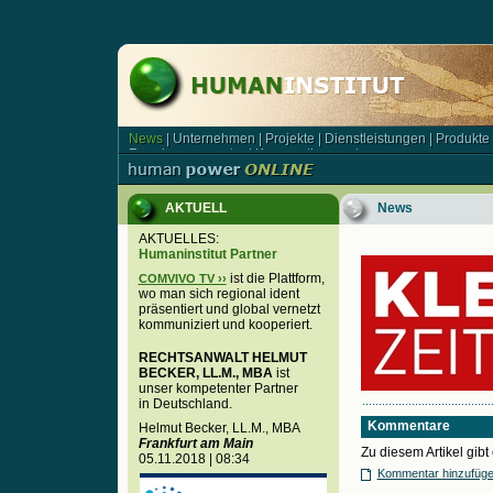
News
|
Unternehmen
|
Projekte
|
Dienstleistungen
|
Produkte
News | Unternehmen | Projekte | Dienstleistungen | Produkt
Forschungsagentur
|
Kooperationspartner
Forschungsagentur | Kooperationspartner
AKTUELL
News
AKTUELLES:
Humaninstitut Partner
ist die Plattform,
COMVIVO TV ››
wo man sich regional ident
präsentiert und global vernetzt
kommuniziert und kooperiert.
RECHTSANWALT HELMUT
BECKER, LL.M., MBA
ist
unser kompetenter Partner
in Deutschland.
Kommentare
Helmut Becker, LL.M., MBA
Frankfurt am Main
Zu diesem Artikel gib
05.11.2018 | 08:34
Kommentar hinzufüg