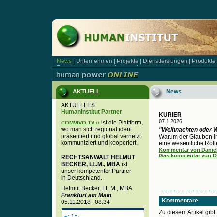
News
|
Unternehmen
|
Projekte
|
Dienstleistungen
|
Produkte
News | Unternehmen | Projekte | Dienstleistungen | Produkt
Forschungsagentur
|
Kooperationspartner
Forschungsagentur | Kooperationspartner
AKTUELL
News
AKTUELLES:
Humaninstitut Partner
KURIER
07.1.2026
ist die Plattform,
COMVIVO TV ››
wo man sich regional ident
"Weihnachten oder 
präsentiert und global vernetzt
Warum der Glauben i
kommuniziert und kooperiert.
eine wesentliche Rolle
Kommentar von Daniel 
Gastkommentar von Dan
RECHTSANWALT HELMUT
BECKER, LL.M., MBA
ist
unser kompetenter Partner
in Deutschland.
Helmut Becker, LL.M., MBA
Frankfurt am Main
Kommentare
05.11.2018 | 08:34
Zu diesem Artikel gib