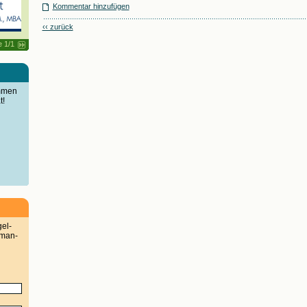
Kommentar hinzufügen
‹‹ zurück
e 1/1
immen
t!
gel-
man-