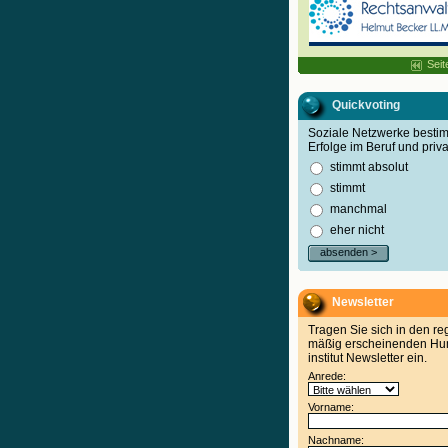
Seit
Quickvoting
Soziale Netzwerke best
Erfolge im Beruf und priva
stimmt absolut
stimmt
manchmal
eher nicht
absenden >
Newsletter
Tragen Sie sich in den re
mäßig erscheinenden Hu
institut Newsletter ein.
Anrede:
Vorname:
Nachname: