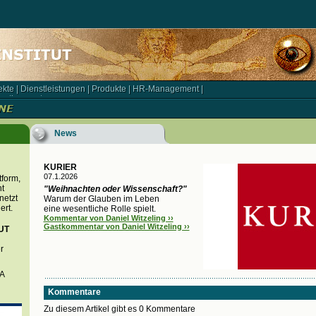
ekte
|
Dienstleistungen
|
Produkte
|
HR-Management
|
kte | Dienstleistungen | Produkte | HR-Management |
rationspartner
rationspartner
News
KURIER
07.1.2026
tform,
t
"Weihnachten oder Wissenschaft?"
netzt
Warum der Glauben im Leben
ert.
eine wesentliche Rolle spielt.
Kommentar von Daniel Witzeling ››
Gastkommentar von Daniel Witzeling ››
UT
r
BA
Kommentare
Zu diesem Artikel gibt es 0 Kommentare