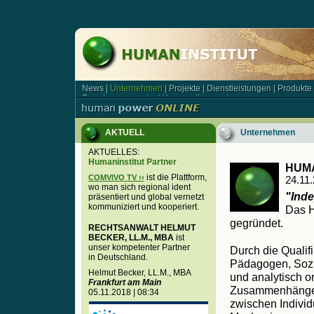
News
|
Unternehmen
|
Projekte
|
Dienstleistungen
|
Produkte
News | Unternehmen | Projekte | Dienstleistungen | Produkt
Forschungsagentur
|
Kooperationspartner
Forschungsagentur | Kooperationspartner
AKTUELL
Unternehmen
AKTUELLES:
Humaninstitut Partner
HUMA
ist die Plattform,
COMVIVO TV ››
24.11
wo man sich regional ident
"Ind
präsentiert und global vernetzt
kommuniziert und kooperiert.
Das H
gegründet.
RECHTSANWALT HELMUT
BECKER, LL.M., MBA
ist
unser kompetenter Partner
Durch die Qualifi
in Deutschland.
Pädagogen, Soz
Helmut Becker, LL.M., MBA
und analytisch or
Frankfurt am Main
Zusammenhäng
05.11.2018 | 08:34
zwischen Indivi