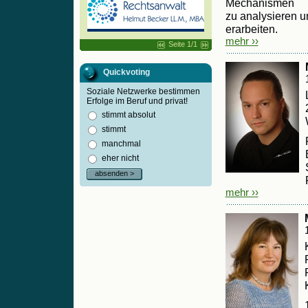
Mechanismen
zu analysieren u
erarbeiten.
mehr ››
Seite 1/1
Quickvoting
Soziale Netzwerke bestimmen
Erfolge im Beruf und privat!
stimmt absolut
stimmt
manchmal
eher nicht
absenden >
mehr ››