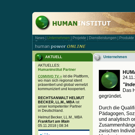
News
|
Unternehmen
|
Projekte
|
Dienstleistungen
|
Produkte
News | Unternehmen | Projekte | Dienstleistungen | Produkt
Forschungsagentur
|
Kooperationspartner
Forschungsagentur | Kooperationspartner
AKTUELL
Unternehmen
AKTUELLES:
Humaninstitut Partner
HUMA
ist die Plattform,
COMVIVO TV ››
24.11
wo man sich regional ident
"Ind
präsentiert und global vernetzt
kommuniziert und kooperiert.
Das H
gegründet.
RECHTSANWALT HELMUT
BECKER, LL.M., MBA
ist
unser kompetenter Partner
Durch die Qualifi
in Deutschland.
Pädagogen, Soz
Helmut Becker, LL.M., MBA
und analytisch or
Frankfurt am Main
Zusammenhäng
05.11.2018 | 08:34
zwischen Indivi