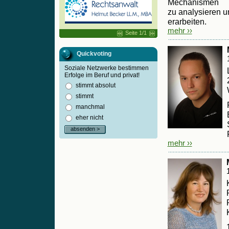
Mechanismen
zu analysieren u
erarbeiten.
mehr ››
Seite 1/1
Quickvoting
Soziale Netzwerke bestimmen
Erfolge im Beruf und privat!
stimmt absolut
stimmt
manchmal
eher nicht
absenden >
mehr ››