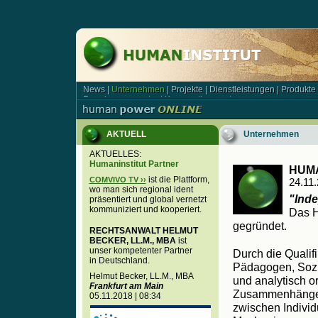
News
|
Unternehmen
|
Projekte
|
Dienstleistungen
|
Produkte
News | Unternehmen | Projekte | Dienstleistungen | Produkt
Forschungsagentur
|
Kooperationspartner
Forschungsagentur | Kooperationspartner
AKTUELL
Unternehmen
AKTUELLES:
Humaninstitut Partner
HUMA
ist die Plattform,
COMVIVO TV ››
24.11
wo man sich regional ident
"Ind
präsentiert und global vernetzt
kommuniziert und kooperiert.
Das H
gegründet.
RECHTSANWALT HELMUT
BECKER, LL.M., MBA
ist
unser kompetenter Partner
Durch die Qualifi
in Deutschland.
Pädagogen, Soz
Helmut Becker, LL.M., MBA
und analytisch or
Frankfurt am Main
Zusammenhäng
05.11.2018 | 08:34
zwischen Indivi