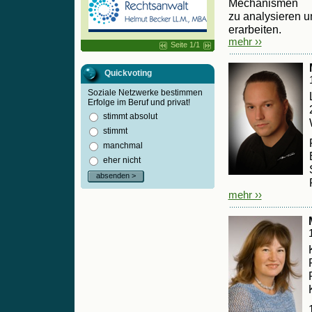
Mechanismen
zu analysieren u
erarbeiten.
mehr ››
Seite 1/1
Quickvoting
Soziale Netzwerke bestimmen
Erfolge im Beruf und privat!
stimmt absolut
stimmt
manchmal
eher nicht
absenden >
mehr ››